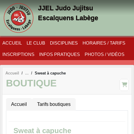
Panneau de gestion des cookies
JJEL Judo Jujitsu
Escalquens Labège
ACCUEIL
LE CLUB
DISCIPLINES
HORAIRES / TARIFS
INSCRIPTIONS
INFOS PRATIQUES
PHOTOS / VIDÉOS
Accueil
Sweat à capuche
BOUTIQUE
Accueil
Tarifs boutiques
Sweat à capuche