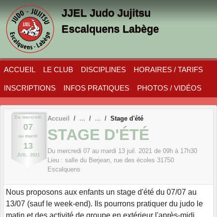
Panneau de gestion des cookies
JJEL Judo Jujitsu
Escalquens Labège
ACCUEIL
LE CLUB
DISCIPLINES
HORAIRES / TARIFS
INSCRIPTIONS
INFOS PRATIQUES
PHOTOS / VIDÉOS
Du
mercredi
Accueil
Stage d'été
07
STAGE D'ÉTÉ
au
mardi
13
Du
mercredi
07
au
mardi
13
juil.
2021
de 09h à 17h30
JUIL.
2021
Lieu :
salle du Berjean, rue des écoles
31750
Escalquens
Nous proposons aux enfants un stage d'été du 07/07 au
13/07 (sauf le week-end). Ils pourrons pratiquer du judo le
matin et des activité de groupe en extérieur l'après-midi.