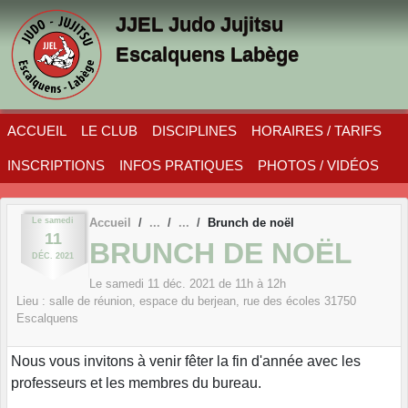
Panneau de gestion des cookies
JJEL Judo Jujitsu
Escalquens Labège
ACCUEIL
LE CLUB
DISCIPLINES
HORAIRES / TARIFS
INSCRIPTIONS
INFOS PRATIQUES
PHOTOS / VIDÉOS
Le
samedi
Accueil
Brunch de noël
11
BRUNCH DE NOËL
DÉC.
2021
Le
samedi
11
déc.
2021
de 11h à 12h
Lieu :
salle de réunion, espace du berjean, rue des écoles
31750
Escalquens
Nous vous invitons à venir fêter la fin d'année avec les
professeurs et les membres du bureau.