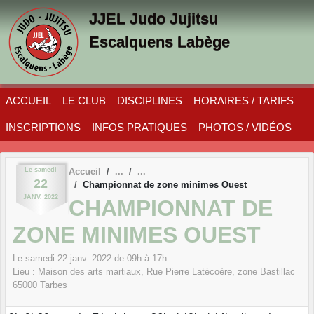
Panneau de gestion des cookies
JJEL Judo Jujitsu
Escalquens Labège
ACCUEIL
LE CLUB
DISCIPLINES
HORAIRES / TARIFS
INSCRIPTIONS
INFOS PRATIQUES
PHOTOS / VIDÉOS
Le
samedi
Accueil
22
Championnat de zone minimes Ouest
JANV.
2022
CHAMPIONNAT DE
ZONE MINIMES OUEST
Le
samedi
22
janv.
2022
de 09h à 17h
Lieu :
Maison des arts martiaux, Rue Pierre Latécoère, zone Bastillac
65000
Tarbes