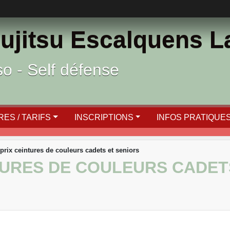
ujitsu Escalquens 
ïso - Self défense
ES / TARIFS
INSCRIPTIONS
INFOS PRATIQUE
prix ceintures de couleurs cadets et seniors
TURES DE COULEURS CADET