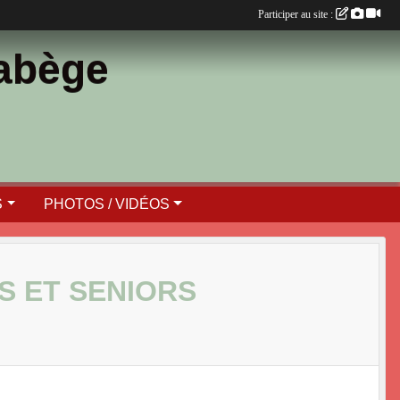
Participer au site :
Labège
S
PHOTOS / VIDÉOS
S ET SENIORS