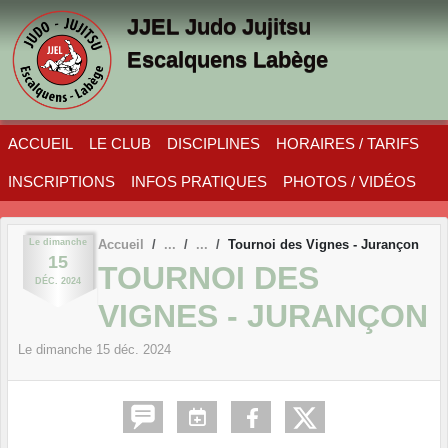
Panneau de gestion des cookies
JJEL Judo Jujitsu
Escalquens Labège
ACCUEIL
LE CLUB
DISCIPLINES
HORAIRES / TARIFS
INSCRIPTIONS
INFOS PRATIQUES
PHOTOS / VIDÉOS
Le
dimanche
Accueil
Tournoi des Vignes - Jurançon
15
TOURNOI DES
DÉC.
2024
VIGNES - JURANÇON
Le
dimanche
15
déc.
2024