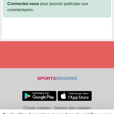
Connectez-vous
pour pouvoir participer aux
commentaires.
SPORTS
REGIONS
Charte cookies
Gestion des cookies
Informations légales
Signaler un contenu inapproprié