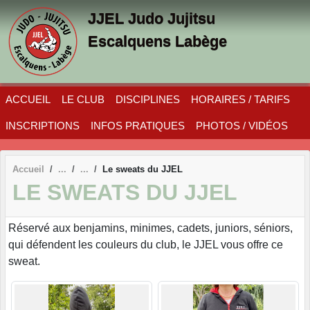
Panneau de gestion des cookies
JJEL Judo Jujitsu
Escalquens Labège
ACCUEIL
LE CLUB
DISCIPLINES
HORAIRES / TARIFS
INSCRIPTIONS
INFOS PRATIQUES
PHOTOS / VIDÉOS
Accueil
Le sweats du JJEL
LE SWEATS DU JJEL
Réservé aux benjamins, minimes, cadets, juniors, séniors,
qui défendent les couleurs du club, le JJEL vous offre ce
sweat.